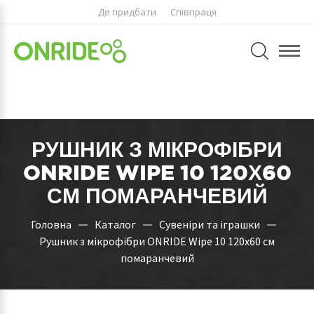
Де придбати
Співпраця
РУШНИК З МІКРОФІБРИ
ONRIDE WIPE 10 120Х60
СМ ПОМАРАНЧЕВИЙ
Головна
Каталог
Сувеніри та іграшки
Рушник з мікрофібри ONRIDE Wipe 10 120х60 см
помаранчевий