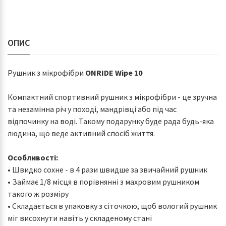
ОПИС
Рушник з мікрофібри
ONRIDE Wipe 10
Компактний спортивний рушник з мікрофібри - це зручна
та незамінна річ у поході, мандрівці або під час
відпочинку на воді. Такому подарунку буде рада будь-яка
людина, що веде активний спосіб життя.
Особливості:
• Швидко сохне - в 4 рази швидше за звичайний рушник
• Займає 1/8 місця в порівнянні з махровим рушником
такого ж розміру
• Складається в упаковку з сіточкою, щоб вологий рушник
міг висохнути навіть у складеному стані