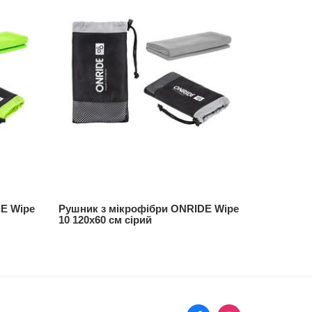
E Wipe
Рушник з мікрофібри ONRIDE Wipe
Рушник з
10 120х60 см сірий
10 120х60