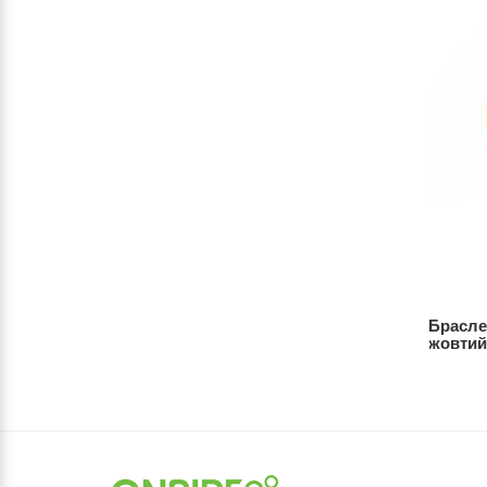
RIDE Wipe
Рушник з махрової мікрофібри
Брасле
ий
ONRIDE Dry 120х60 см сірий
жовти