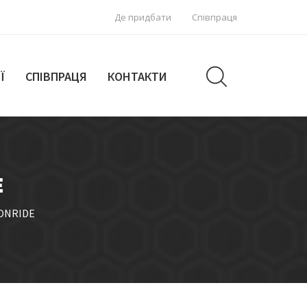
Де придбати
Співпраця
Ї
СПІВПРАЦЯ
КОНТАКТИ
E
 ONRIDE