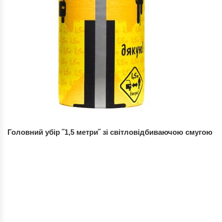
Головний убір ˝1,5 метри˝ зі світловідбиваючою смугою