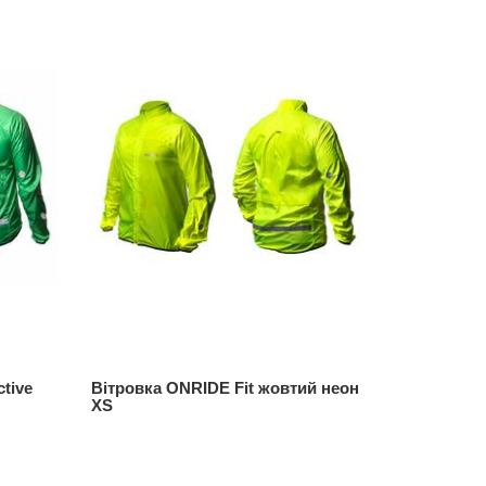
tive
Вітровка ONRIDE Fit жовтий неон
Дощовик O
XS
блакитни