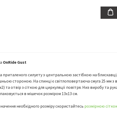
ка
OnRide Gust
а приталеного силуету з центральною застібкою на блискавці,
шньою стороною. На спинці є світлоповертаюча смуга 25 мм з 
2) та отвір з сіткою для циркуляції повітря. Низ виробу та рука
паковується в мішечок розміром 13х13 см.
значення необхідного розміру скористайтесь
розмірною сітко