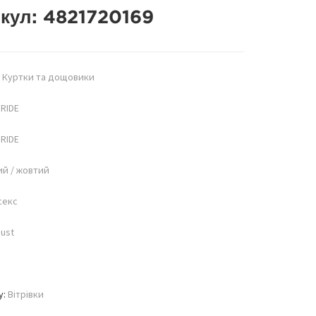
кул:
4821720169
:
Куртки та дощовики
RIDE
RIDE
ий / жовтий
секс
ust
у:
Вітрівки