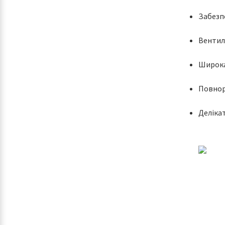
Забезпе
Вентиля
Широка
Повнор
Деліка