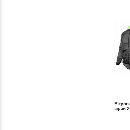
й-жовтий
Вітровка ONRIDE Fit сірий-жовтий
Вітровк
неон S
сірий 