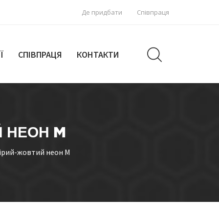
Де придбати
Співпраця
Ї
СПІВПРАЦЯ
КОНТАКТИ
Й НЕОН M
сірий-жовтий неон M