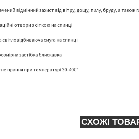
чений відмінний захист від вітру, дощу, пилу, бруду, а також 
ційні отвори з сіткою на спинці
 світловідбиваюча смуга на спинці
озмірна застібка блискавка
тне прання при температурі 30-40C°
СХОЖІ ТОВА