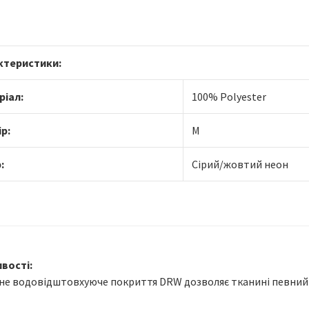
ктеристики:
ріал:
100% Polyester
р:
M
:
Сірий/жовтий неон
вості:
не водовідштовхуюче покриття DRW дозволяє тканині певний ч