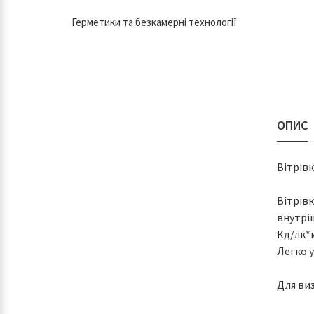
Герметики та безкамерні технології
ОПИС
Вітрів
Вітрівк
внутрі
Кд/лк*м
Легко у
Для ви