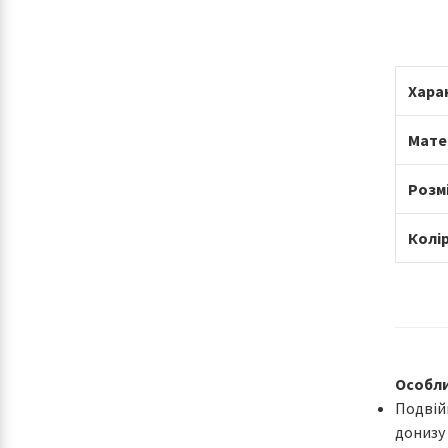
Хара
Мате
Розмі
Колір
Особли
Подвій
донизу