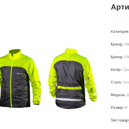
Арти
Категорія
Бренд:
ON
Бренд:
ON
Колір:
Сір
Стать:
Уні
Модель:
G
Розмір:
M
Тип товар