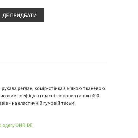
ДЕ ПРИДБАТИ
 рукава реглан, комір-стійка з м’якою тканевою
високим коефіцієнтом світлоповертання (400
вів - на еластичній гумовій тасьмі.
ю одягу ONRIDE
.