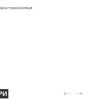
гарна термоізоляція
РИ