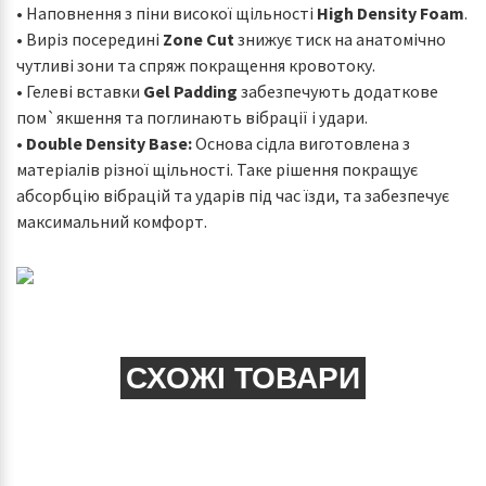
• Наповнення з піни високої щільності
High Density Foam
.
• Виріз посередині
Zone Cut
знижує тиск на анатомічно
чутливі зони та спряж покращення кровотоку.
• Гелеві вставки
Gel Padding
забезпечують додаткове
пом`якшення та поглинають вібрації і удари.
•
Double Density Base:
Основа сідла виготовлена з
матеріалів різної щільності. Таке рішення покращує
абсорбцію вібрацій та ударів під час їзди, та забезпечує
максимальний комфорт.
СХОЖІ ТОВАРИ