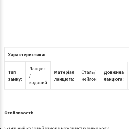
Характеристики:
Ланцюг
Тип
Матеріал
Сталь/
Довжина
/
замку:
ланцюга:
нейлон
ланцюга:
кодовий
Особливості:
5-значний кодовий замок з можливістю зміни коду